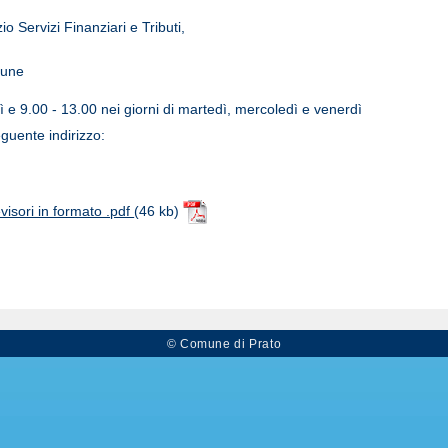
o Servizi Finanziari e Tributi,
omune
dì e 9.00 - 13.00 nei giorni di martedì, mercoledì e venerdì
eguente indirizzo:
isori in formato .pdf
(46 kb)
© Comune di Prato