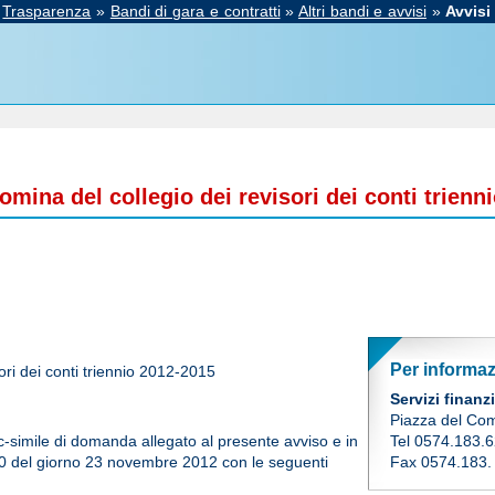
»
Trasparenza
»
Bandi di gara e contratti
»
Altri bandi e avvisi
»
Avvisi
omina del collegio dei revisori dei conti trienn
Per informaz
ori dei conti triennio 2012-2015
Servizi finanzi
Piazza del Co
ac-simile di domanda allegato al presente avviso e in
Tel 0574.183.
00 del giorno 23 novembre 2012 con le seguenti
Fax 0574.183.