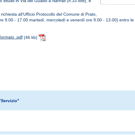
o situati in Via del Guado a Narnali (n.33 lotti), e
richiesta all’Ufficio Protocollo del Comune di Prato,
re 9.00 - 17.00 martedì, mercoledì e venerdì ore 9.00 - 13.00) entro le
formato .pdf
(46 kb)
"Servizio"