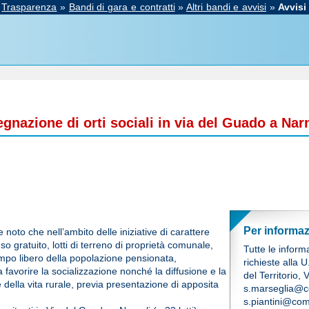
»
Trasparenza
»
Bandi di gara e contratti
»
Altri bandi e avvisi
»
Avvisi
nazione di orti sociali in via del Guado a Nar
Per informaz
 noto che nell’ambito delle iniziative di carattere
so gratuito, lotti di terreno di proprietà comunale,
Tutte le inform
empo libero della popolazione pensionata,
richieste alla 
a favorire la socializzazione nonché la diffusione e la
del Territorio,
 della vita rurale, previa presentazione di apposita
s.marseglia@c
s.piantini@com